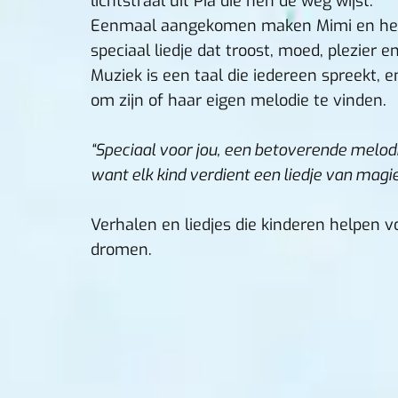
lichtstraal uit Pia die hen de weg wijst.
Eenmaal aangekomen maken Mimi en het
speciaal liedje dat troost, moed, plezier en
Muziek is een taal die iedereen spreekt, e
om zijn of haar eigen melodie te vinden.
“Speciaal voor jou, een betoverende melodi
want elk kind verdient een liedje van magie
Verhalen en liedjes die kinderen helpen v
dromen.