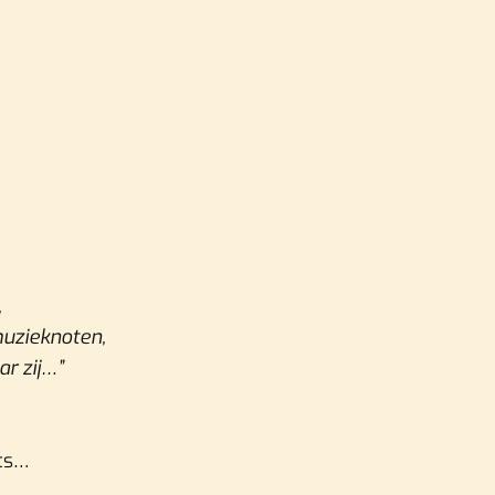
,
uzieknoten,
r zij…”
ets…