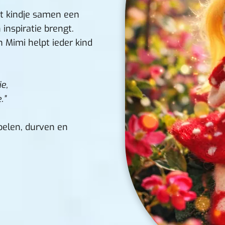
 kindje samen een
 inspiratie brengt.
n Mimi helpt ieder kind
e,
.”
oelen, durven en