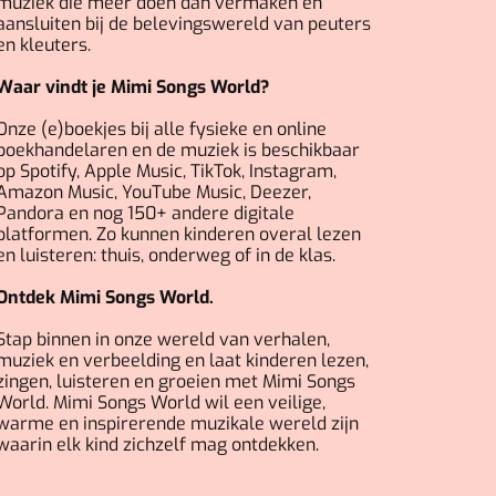
muziek die meer doen dan vermaken en
aansluiten bij de belevingswereld van peuters
en kleuters.
Waar vindt je Mimi Songs World?
Onze (e)boekjes bij alle fysieke en online
boekhandelaren en de muziek is beschikbaar
op Spotify, Apple Music, TikTok, Instagram,
Amazon Music, YouTube Music, Deezer,
Pandora en nog 150+ andere digitale
platformen. Zo kunnen kinderen overal lezen
en luisteren: thuis, onderweg of in de klas.
Ontdek Mimi Songs World.
Stap binnen in onze wereld van verhalen,
muziek en verbeelding en laat kinderen lezen,
zingen, luisteren en groeien met Mimi Songs
World. Mimi Songs World wil een veilige,
warme en inspirerende muzikale wereld zijn
waarin elk kind zichzelf mag ontdekken.