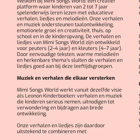
Welkom bij Mimi Songs World: een creatief
platform waar kinderen van 2 tot 7 jaar
spelenderwijs leren lezen met educatieve
verhalen, liedjes en melodieën. Onze verhalen
en muziek ondersteunen taalontwikkeling,
emotionele groei en creativiteit, thuis, op
school en in de kinderopvang. De verhalen en
liedjes van Mimi Songs World zijn ontwikkeld
voor peuters (2–4 jaar) en kleuters (4–7 jaar).
Door eenvoudige teksten, warme melodieën
en herkenbare thema’s sluiten de verhalen en
liedjes goed aan bij deze leeftijdsgroepen.
Muziek en verhalen die elkaar versterken
Mimi Songs World werkt vanuit dezelfde visie
als Leonon Kinderboeken: verhalen en muziek
die kinderen serieus nemen, uitnodigen tot
verwondering en bijdragen aan brede
ontwikkeling.
Onze verhalen en liedjes zijn daardoor
uitstekend te combineren met: